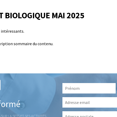
T BIOLOGIQUE MAI 2025
 intéressants.
escription sommaire du contenu.
Prénom
*
Adresse
nformé
email
*
Adresse
UR LA SFTS ET SES ACTIVITÉS,