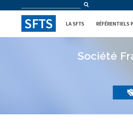
Rechercher
Panneau de gestion des cookies
Formulaire
SFTS
LA SFTS
RÉFÉRENTIELS 
de
recherche
Société F