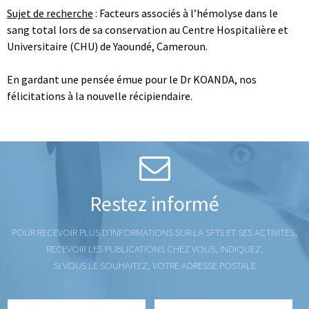
Sujet de recherche
: Facteurs associés à l’hémolyse dans le
sang total lors de sa conservation au Centre Hospitalière et
Universitaire (CHU) de Yaoundé, Cameroun.
En gardant une pensée émue pour le Dr KOANDA, nos
félicitations à la nouvelle récipiendaire.
Restez informé
POUR RECEVOIR PLUS D'INFORMATIONS SUR LA SFTS ET SES ACTIVITÉS,
RECEVOIR LES PUBLICATIONS CHEZ VOUS, INDIQUEZ,
SI VOUS LE SOUHAITEZ, VOTRE ADRESSE POSTALE
Prénom
Nom