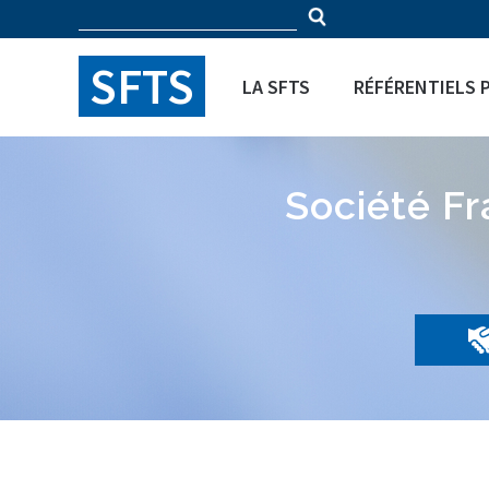
Rechercher
Panneau de gestion des cookies
Formulaire
SFTS
LA SFTS
RÉFÉRENTIELS 
de
recherche
Société F