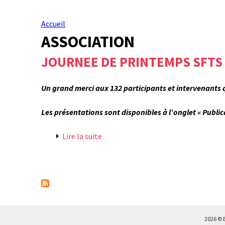
Accueil
ASSOCIATION
V
JOURNEE DE PRINTEMPS SFTS 
o
u
Un grand merci aux 132 participants et intervenants q
s
Les présentations sont disponibles à l’onglet « Publi
ê
Lire la suite
d
e
t
J
P
O
e
U
a
R
s
N
g
2026 © 
E