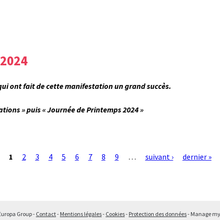
2024
ui ont fait de cette manifestation un grand succès.
cations » puis « Journée de Printemps 2024 »
1
2
3
4
5
6
7
8
9
…
suivant ›
dernier »
Europa Group -
Contact
-
Mentions légales
-
Cookies
-
Protection des données
-
Manage my 